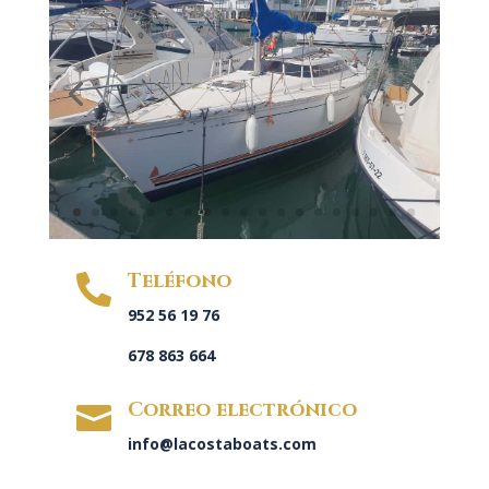
Teléfono

952 56 19 76
678 863 664
Correo electrónico

info@lacostaboats.com