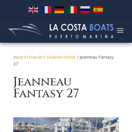
a
Inicio
/
Ocasión
/
Ocasión motor
/ Jeanneau Fantasy
27
Jeanneau
Fantasy 27