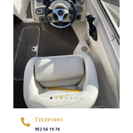
Teléfono

952 56 19 76