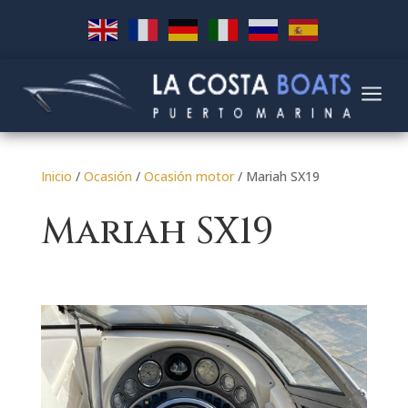
a
Inicio
/
Ocasión
/
Ocasión motor
/ Mariah SX19
Mariah SX19